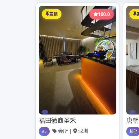
大的变化。特别
求。在这一背景
方式。
外围女招聘
所谓“外围女招
些工作往往与传
公关等领域。这
个高效的沟通桥
外围女招聘
外围女招聘平台
签订等步骤。求