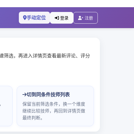
场需求
聘模式发生了巨