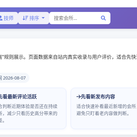
|广州大圈女孩招聘
DMIN
招聘平台
外围女招聘平台的工作模式与市
着互联网的发展和信息技术的普及，许多行业的工作招