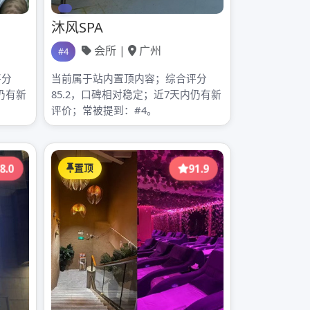
合同保障等措
外，平台还应加
择。随着市场需
带来的便捷的同
正的框架下完成
Next