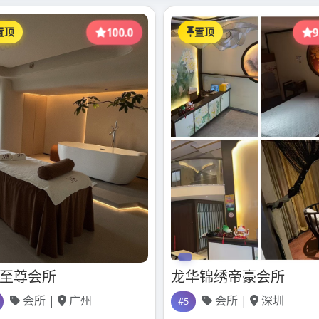
是在一些特殊行业中，传统的招聘模式已经无法满足日
下，外围女招聘平台应运而生，成为了某些特定群体寻
平台的定义
聘平台”，通常是指为寻求特定工作机会的女性提供的
统的办公室、销售等岗位有所不同，更多地涉及娱乐、
类平台作为一种商业服务，主要通过互联网为求职者和
梁。
平台的工作模式
的工作模式多种多样，通常包括在线注册、简历提交、
职者需要在平台上提交个人资料、工作经历等相关信息