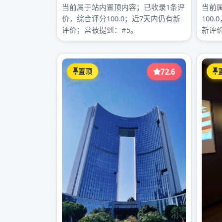
求职者的条件选
升服务，以确保
外围女招聘
随着社会的不断
一。尤其是在一
提供了灵活的工
而，由于该行业
性和安全性。
平台的安全
尽管外围女招聘