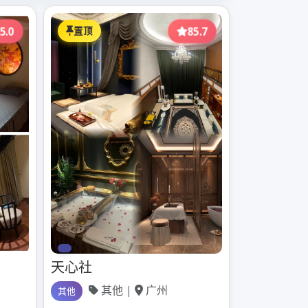
益增长的市场需
找工作的一种新
招聘服务平台。这
社交陪伴、客户
雇主搭建起了一
面试安排、合同
，雇主则会根据